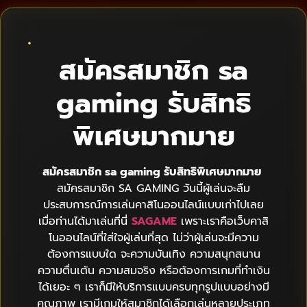
สมัครสมาชิก sa
gaming รับสิทธิ
พิเศษมากมาย
สมัครสมาชิก sa gaming รับสิทธิพิเศษมากมาย
สมัครสมาชิก SA GAMING วันนี้ผู้เล่นจะลืม
ประสบการณ์การเล่นคาสิโนออนไลน์แบบเก่าไปเลย
เมื่อท่านได้มาเล่นที่นี่
SAGAME
เพราะเราคือเว็บคาสิ
โนออนไลน์ที่ใส่ใจผู้เล่นที่สุด ไม่ว่าผู้เล่นจะมีความ
ต้องการแบบใด จะความบันเทิง ความสนุกสนาน
ความตื่นเต้น ความสมจริง หรือต้องการเกมที่ทำเงิน
ได้เยอะ ๆ เราก็มีให้บริการแบบครบทุกรูปแบบอย่างมี
คุณภาพ เรามีเกมให้สมาชิกได้เลือกเล่นหลายประเภท