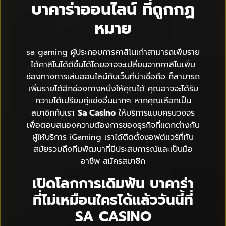
บาคาร่าออนไลน์ ที่ถูกกฏ
หมาย
sa gaming ผู้ประกอบการคาสิโนเก่าสามารถเพิ่มราย
ได้คาสิโนได้ดีขึ้นได้โดยอาจจะเปลี่ยนจากคาสิโนเพิ่ม
ช่องทางการเล่นออนไลน์กับเว็บที่น่าเชื่อถือ ก็สามารถ
เพิ่มรายได้อีกช่องทางหนึ่งให้คุณได้ คุณอาจจะได้รับ
ความได้เปรียบคู่แข่งอื่นมากๆ หากคุณเลือกเป็น
สมาชิกกับเรา
Sa Casino
ให้บริการแบบครบวงจร
เพื่อตอบสนองความต้องการของธุรกิจที่แตกต่างกัน
ผู้ให้บริการ iGaming เราได้ติดตั้งซอฟต์แวร์ที่ทัน
สมัยรวมถึงทีมพัฒนาที่มีประสบการณ์และเป็นมือ
อาชีพ สมัครสมาชิก
เปิดโลกการเดิมพัน บาคาร่า
ที่ไม่เหมือนใครได้แล้ววันนี้ที่
SA CASINO