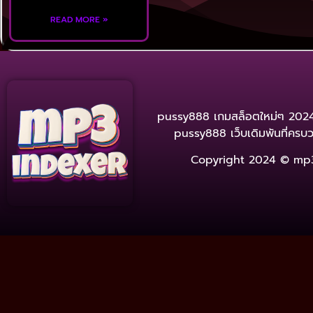
READ MORE »
pussy888 เกมสล็อตใหม่ๆ 2024 
pussy888 เว็บเดิมพันที่คร
Copyright 2024 © mp3