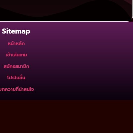
Sitemap
หน้าหลัก
เข้าเล่นเกม
สมัครสมาชิก
โปรโมชั่น
บทความที่น่าสนใจ