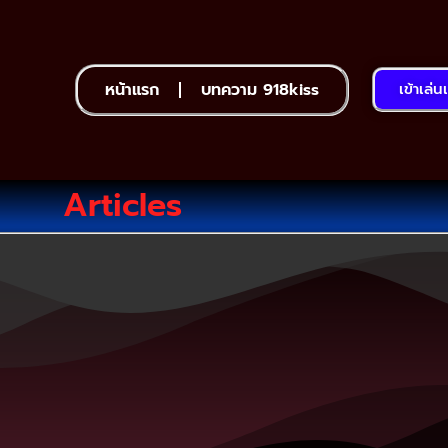
หน้าแรก
บทความ 918kiss
เข้าเล่
Articles