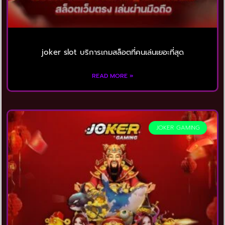
joker slot บริการเกมสล็อตที่คนเล่นเยอะที่สุด
READ MORE »
JOKER GAMING