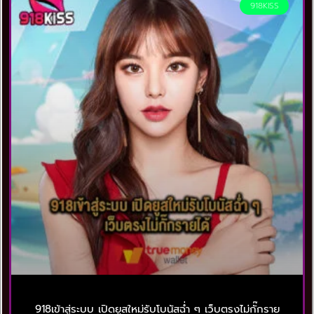
918KISS
918เข้าสู่ระบบ เปิดยูสใหม่รับโบนัสฉ่ำ ๆ เว็บตรงไม่กั๊กราย