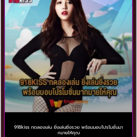
918kiss ทดลองเล่น ยิ่งเล่นยิ่งรวย พร้อมมอบโปรโมชั่นมา
กมายให้คุณ