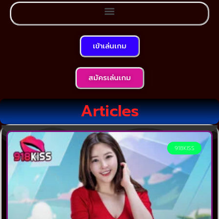
เข้าเล่นเกม
สมัครเล่นเกม
Articles
918KISS