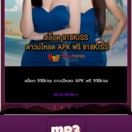
สล็อต 918kiss ดาวน์โหลด APK ฟรี 918kiss
READ MORE »
1
2
3
4