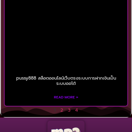
pussy888 สล็อตออนไลน์เว็บตรงระบบการฝากเงินเป็น
ระบบออโต้
READ MORE »
1
2
3
4