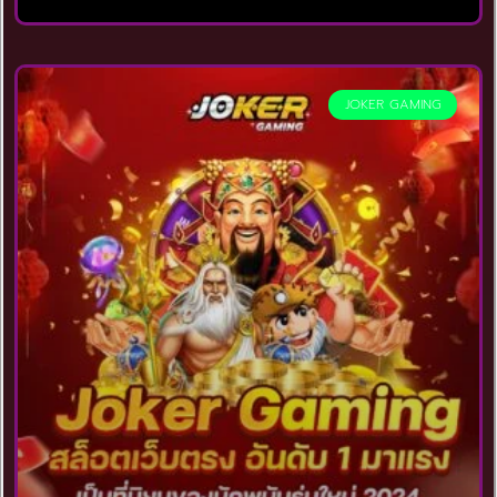
JOKER GAMING