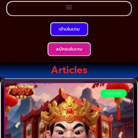
เข้าเล่นเกม
สมัครเล่นเกม
Articles
PUSSY888