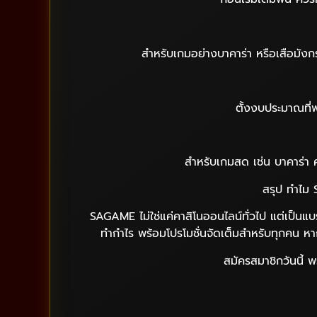
สำหรับเกมอย่างบาคาร่า หรือเสือมังกร 
ตั้งงบประมาณที่พร
สำหรับเกมสด เช่น บาคาร่า คว
สรุป ทำไม 
SAGAME ไม่ใช่แค่คาสิโนออนไลน์ทั่วไป แต่เป็น
ทำกำไร พร้อมโปรโมชั่นจัดเต็มสำหรับทุกคน ห
สมัครสมาชิกวันนี้ พ