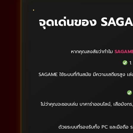
จุดเด่นของ SAGAM
หากคุณสงสัยว่าทำไม
SAGAM
1.
SAGAME ใช้ระบบที่ทันสมัย มีความเสถียรสูง เล่
ไม่ว่าคุณจะชอบเล่น บาคาร่าออนไลน์, เสือมังกร
ด้วยระบบที่รองรับทั้ง PC และมือถือ 