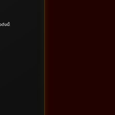
ังนี้: