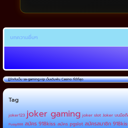
บทความอื่นๆ
รู้จักกับเว็บ sa-gaming.vip เว็บเดิมพัน Casino ที่ดีที่สุด
Tag
joker gaming
joker123
joker slot
Joker บนมือถ
สมัคร 918kiss
สมัครสมาชิก 918kis
สมัคร pgslot
Pussy888