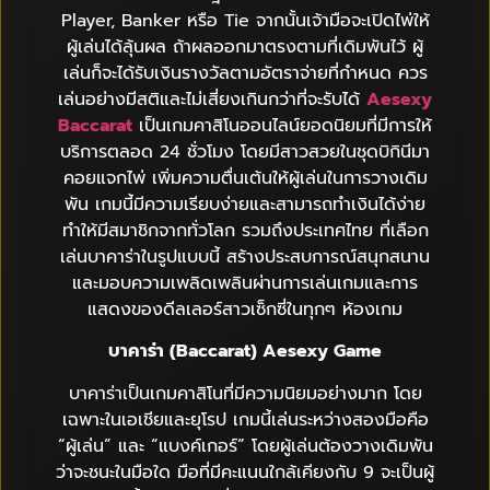
Player, Banker หรือ Tie จากนั้นเจ้ามือจะเปิดไพ่ให้
ผู้เล่นได้ลุ้นผล ถ้าผลออกมาตรงตามที่เดิมพันไว้ ผู้
เล่นก็จะได้รับเงินรางวัลตามอัตราจ่ายที่กำหนด ควร
เล่นอย่างมีสติและไม่เสี่ยงเกินกว่าที่จะรับได้
Aesexy
Baccarat
เป็นเกมคาสิโนออนไลน์ยอดนิยมที่มีการให้
บริการตลอด 24 ชั่วโมง โดยมีสาวสวยในชุดบิกินีมา
คอยแจกไพ่ เพิ่มความตื่นเต้นให้ผู้เล่นในการวางเดิม
พัน เกมนี้มีความเรียบง่ายและสามารถทำเงินได้ง่าย
ทำให้มีสมาชิกจากทั่วโลก รวมถึงประเทศไทย ที่เลือก
เล่นบาคาร่าในรูปแบบนี้ สร้างประสบการณ์สนุกสนาน
และมอบความเพลิดเพลินผ่านการเล่นเกมและการ
แสดงของดีลเลอร์สาวเซ็กซี่ในทุกๆ ห้องเกม
บาคาร่า (Baccarat) Aesexy Game
บาคาร่าเป็นเกมคาสิโนที่มีความนิยมอย่างมาก โดย
เฉพาะในเอเชียและยุโรป เกมนี้เล่นระหว่างสองมือคือ
“ผู้เล่น” และ “แบงค์เกอร์” โดยผู้เล่นต้องวางเดิมพัน
ว่าจะชนะในมือใด มือที่มีคะแนนใกล้เคียงกับ 9 จะเป็นผู้