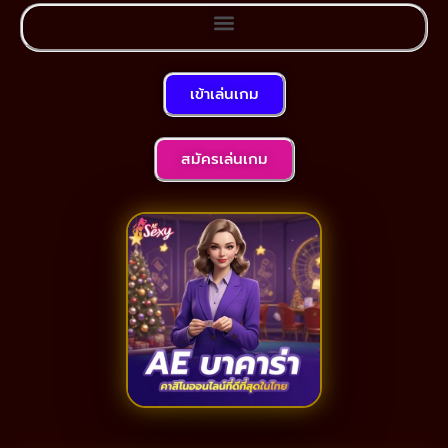
เข้าเล่นเกม
สมัครเล่นเกม