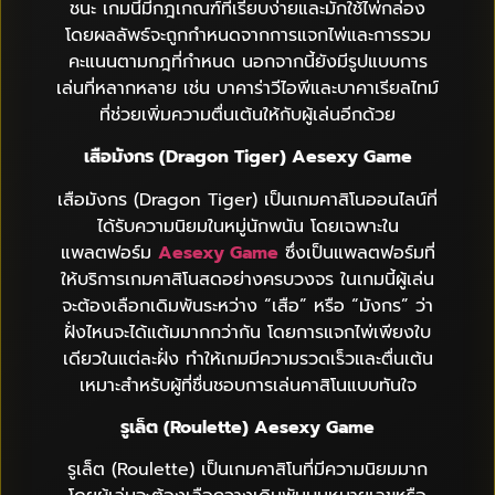
ชนะ เกมนี้มีกฎเกณฑ์ที่เรียบง่ายและมักใช้ไพ่กล่อง
โดยผลลัพธ์จะถูกกำหนดจากการแจกไพ่และการรวม
คะแนนตามกฎที่กำหนด นอกจากนี้ยังมีรูปแบบการ
เล่นที่หลากหลาย เช่น บาคาร่าวีไอพีและบาคาเรียลไทม์
ที่ช่วยเพิ่มความตื่นเต้นให้กับผู้เล่นอีกด้วย
เสือมังกร (Dragon Tiger) Aesexy Game
เสือมังกร (Dragon Tiger) เป็นเกมคาสิโนออนไลน์ที่
ได้รับความนิยมในหมู่นักพนัน โดยเฉพาะใน
แพลตฟอร์ม
Aesexy Game
ซึ่งเป็นแพลตฟอร์มที่
ให้บริการเกมคาสิโนสดอย่างครบวงจร ในเกมนี้ผู้เล่น
จะต้องเลือกเดิมพันระหว่าง “เสือ” หรือ “มังกร” ว่า
ฝั่งไหนจะได้แต้มมากกว่ากัน โดยการแจกไพ่เพียงใบ
เดียวในแต่ละฝั่ง ทำให้เกมมีความรวดเร็วและตื่นเต้น
เหมาะสำหรับผู้ที่ชื่นชอบการเล่นคาสิโนแบบทันใจ
รูเล็ต (Roulette) Aesexy Game
รูเล็ต (Roulette) เป็นเกมคาสิโนที่มีความนิยมมาก