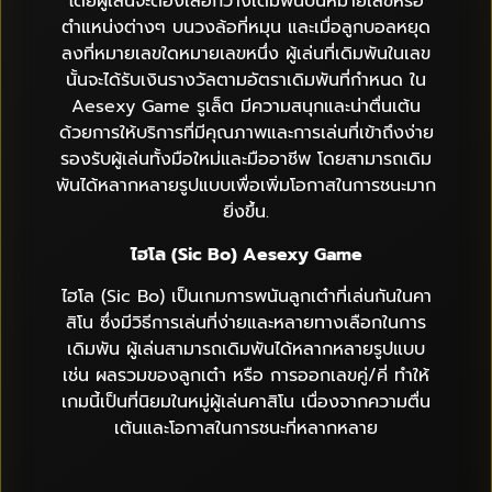
โดยผู้เล่นจะต้องเลือกวางเดิมพันบนหมายเลขหรือ
ตำแหน่งต่างๆ บนวงล้อที่หมุน และเมื่อลูกบอลหยุด
ลงที่หมายเลขใดหมายเลขหนึ่ง ผู้เล่นที่เดิมพันในเลข
นั้นจะได้รับเงินรางวัลตามอัตราเดิมพันที่กำหนด ใน
Aesexy Game รูเล็ต มีความสนุกและน่าตื่นเต้น
ด้วยการให้บริการที่มีคุณภาพและการเล่นที่เข้าถึงง่าย
รองรับผู้เล่นทั้งมือใหม่และมืออาชีพ โดยสามารถเดิม
พันได้หลากหลายรูปแบบเพื่อเพิ่มโอกาสในการชนะมาก
ยิ่งขึ้น.
ไฮโล (Sic Bo) Aesexy Game
ไฮโล (Sic Bo) เป็นเกมการพนันลูกเต๋าที่เล่นกันในคา
สิโน ซึ่งมีวิธีการเล่นที่ง่ายและหลายทางเลือกในการ
เดิมพัน ผู้เล่นสามารถเดิมพันได้หลากหลายรูปแบบ
เช่น ผลรวมของลูกเต๋า หรือ การออกเลขคู่/คี่ ทำให้
เกมนี้เป็นที่นิยมในหมู่ผู้เล่นคาสิโน เนื่องจากความตื่น
เต้นและโอกาสในการชนะที่หลากหลาย