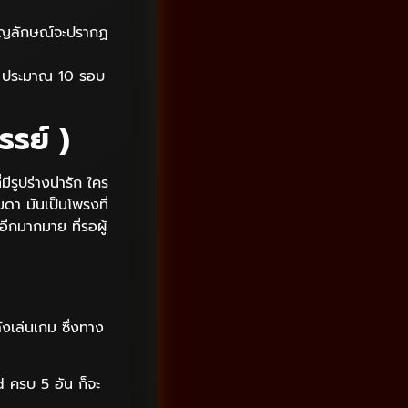
สัญลักษณ์จะปรากฏ
ปิน ประมาณ 10 รอบ
รย์ )
ีรูปร่างน่ารัก ใคร
มดา มันเป็นโพรงที่
อีกมากมาย ที่รอผู้
ังเล่นเกม ซึ่งทาง
d ครบ 5 อัน ก็จะ