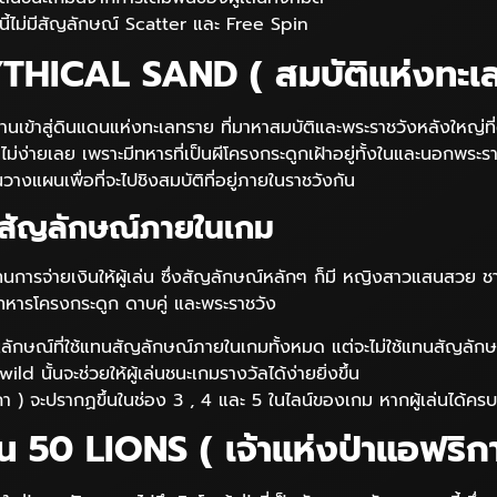
นี้ไม่มีสัญลักษณ์ Scatter และ Free Spin
YTHICAL SAND ( สมบัติแห่งทะเ
านเข้าสู่ดินแดนแห่งทะเลทราย ที่มาหาสมบัติและพระราชวังหลังใหญ่ที่ต
ไม่ง่ายเลย เพราะมีทหารที่เป็นผีโครงกระดูกเฝ้าอยู่ทั้งในและนอกพระรา
วางแผนเพื่อที่จะไปชิงสมบัติที่อยู่ภายในราชวังกัน
สัญลักษณ์ภายในเกม
แทนการจ่ายเงินให้ผู้เล่น ซึ่งสัญลักษณ์หลักๆ ก็มี หญิงสาวแสนสวย ชา
ทหารโครงกระดูก ดาบคู่ และพระราชวัง
กษณ์ที่ใช้แทนสัญลักษณ์ภายในเกมทั้งหมด แต่จะไม่ใช้แทนสัญลักษณ
ld นั้นจะช่วยให้ผู้เล่นชนะเกมรางวัลได้ง่ายยิ่งขึ้น
า ) จะปรากฏขึ้นในช่อง 3 , 4 และ 5 ในไลน์ของเกม หากผู้เล่นได้ครบ
น 50 LIONS ( เจ้าแห่งป่าแอฟริก