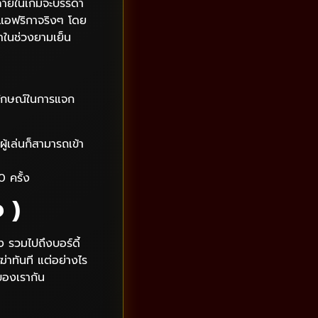
่งภายในเกมจะบรรดา
ป่าแอฟริกาจริงๆ โดย
กาในช่วงยามเย็น
ญลักษณ์ในการแจก
้เล่นก็สามารถเข้า
0 ครั้ง
 )
ง รวมไปถึงบอร์ดี้
่าทันที แต่อย่างไร
นของเรากัน