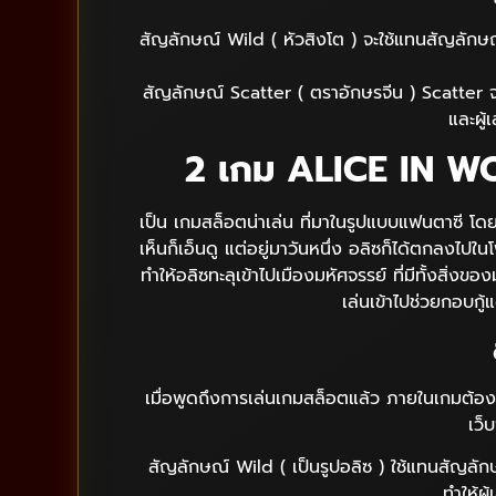
สัญลักษณ์ Wild ( หัวสิงโต ) จะใช้แทนสัญลัก
สัญลักษณ์ Scatter ( ตราอักษรจีน ) Scatter จะ
และผู้
2 เกม ALICE IN W
เป็น เกมสล็อตน่าเล่น ที่มาในรูปแบบแฟนตาซี โดยตั
เห็นก็เอ็นดู แต่อยู่มาวันหนึ่ง อลิซก็ได้ตกลงไป
ทำให้อลิซทะลุเข้าไปเมืองมหัศจรรย์ ที่มีทั้งสิ่งข
เล่นเข้าไปช่วยกอบกู
เมื่อพูดถึงการเล่นเกมสล็อตแล้ว ภายในเกมต้องมี
เว็
สัญลักษณ์ Wild ( เป็นรูปอลิซ ) ใช้แทนสัญลัก
ทำให้ผู