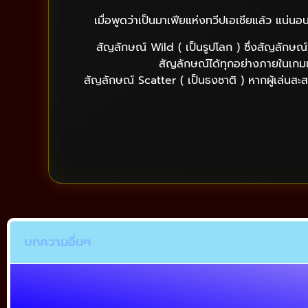
เมื่อพูดว่าเป็นมาเฟียแห่งทวีปเอเชียแล้ว แน่นอ
สัญลักษณ์ Wild ( เป็นรูปโลก ) ซึ่งสัญลักษณ์จ
สัญลักษณ์ได้ทุกอย่างภายในเกมแต
สัญลักษณ์ Scatter ( เป็นธงชาติ ) หากผู้เล่นสะส
บทความอื่นๆ