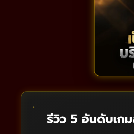
รีวิว 5 อันดับเกม