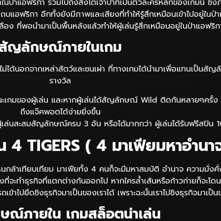
ในป่าแอฟริกา รวมไปถึงสิงโตเจ้าป่าที่เป็นตัวละครหลักของเกมนี้ ซึ
แถบแอฟริกา อีกทั้งยังมีภาพและเสียงที่ทำให้รู้สึกเหมือนเข้าไปอยู่ใน
ือง ที่พอนำมาเป็นพื้นหลังแล้วทำให้ผู้เล่นรู้สึกเหมือนอยู่ในป่าแอฟริ
สัญลักษณ์ภายในเกม
ไปไม่ได้นอกจากเหล่าสัตว์และชนเผ่า ที่ทางเกมได้นำมาเพื่อแทนเป็นสั
รางวัล
เกมของผู้เล่น และหากผู้เล่นได้สัญลักษณ์ Wild ติดกันหลายๆครั้ง ผู
ถึงแจ๊คพอตได้ง่ายยิ่งขึ้น
้เล่นสะสมสัญลักษณ์ครบ 3 อัน หรือได้มากกว่า ผู้เล่นได้รับฟรีสปิน 1
่น 4 TIGERS ( 4 มาเฟียมหาอำนาจ
นกล้าเทียบเทียม มาเฟียทั้ง 4 คนก็จะมีมหาสมบัติ อำนาจ ความมั่งคั่
ี่จะทำธุรกิจที่แตกต่างกันออกไป หากใครล้ำเส้นหรือก้าวก่ายก็จะโดนฆ
มารถเข้าไปยึดชิงธุรกิจมาเป็นของเราได้ เพราะฉะนั้นเราไปชิงธุรกิจมาเป็
ษณ์ภายใน เกมสล็อตน่าเล่น