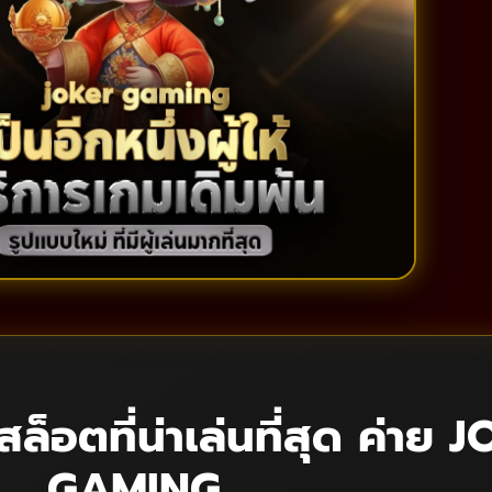
สล็อตที่น่าเล่นที่สุด ค่าย
GAMING