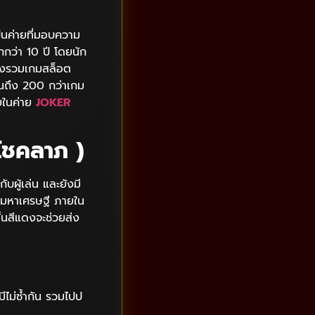
็นค่ายที่มอบความ
กว่า 10 ปี โดยนัก
ล่งรวมเกมสล็อต
่นถึง 200 กว่าเกม
ายในค่าย
JOKER
โชคลาภ )
ผู้เล่น และยังมี
็นมหาเศรษฐี ภายใน
ั้นสีแดงจะช่วยส่ง
ไม่ซ้ำกัน รวมไปป