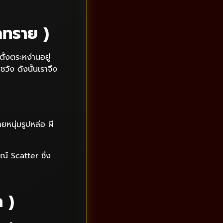
ลทราย )
ั้งตระหง่านอยู่
ชวัง ดังนั้นเราจึง
ยหนุ่มรูปหล่อ ผี
์ Scatter ซึ่ง
า )