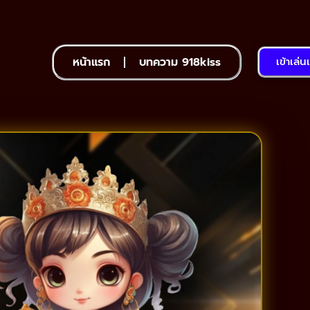
หน้าแรก
บทความ 918kiss
เข้าเล่