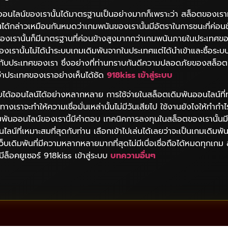
นันออนไลน์ของเรานั้นได้มาตรฐานเป็นอย่างมากก็เพราะว่า สล็อตของเรา
ด้กล่าวเหมือนกันหมดว่าเกมพนันของเรานั้นมีอัตราในการชนะที่ค่อนข
องเรานั้นก็มีมาตรฐานที่ค่อนข้างสูงมากกว่าเกมพนันภายในประเทศข
มของเรานั้นไม่ได้นำระบบเกมเดิมพันจากในประเทศแต่ได้นำเข้าและซื้อระ
ากับประเทศของเรา ซึ่งอย่างที่ท่านทราบกันดีความปลอดภัยของสล็อต
ว่าประเทศของเราอย่างเห็นได้ชัด
918kiss เข้าสู่ระบบ
ด้ออนไลน์ได้อย่างหลากหลาย การใช้จ่ายในสล็อตเดิมพันออนไลน์ที่ทำ
ว่าทางเราจะทำให้ความเชื่อมั่นเหล่านั้นไม่มีวันเสียไป ใช้งานยังไงให้ทำก
ดิมพันออนไลน์ของเรานี้มีคำตอบ เทคนิคการลงทุนในสล็อตของเรานั้นม
น์ที่เหมาะสมที่สุดกับท่าน เลือกเข้าไปเล่นได้เลยว่าจะเป็นเกมเดิมพ
บเดิมพันที่มีความหลากหลายมากที่สุดไม่มีเบื่อเชื่อถือได้หมดทุกเกม
มีล็อคยูเซอร์ 918kiss เข้าสู่ระบบ
บทความอื่นๆ