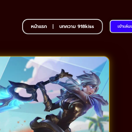
หน้าแรก
บทความ 918kiss
เข้าเล่