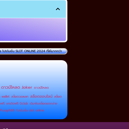
s โปรโมชั่น SLOT ONLINE 2024 ที่ให้มากกว่า
ดาวน์โหลด Joker
ดาวน์โหลด
สล็อตออนไลน์
 wallet
สล็อตวอลเลท
สล็อต
ตฟรี
เครดิตฟรี Gclub
เดิมพันสล็อตแตกง่าย
น Pussy888
โปรโมชั่น slot online