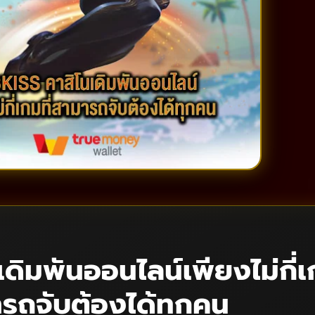
ดิมพันออนไลน์เพียงไม่กี่เก
รถจับต้องได้ทุกคน