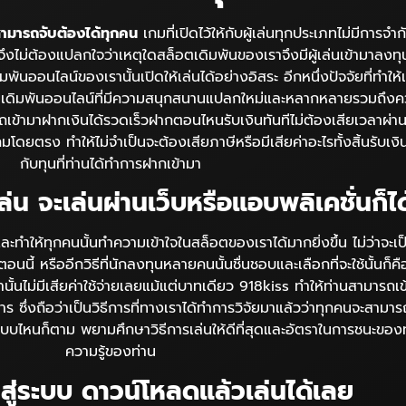
่สามารถจับต้องได้ทุกคน
เกมที่เปิดไว้ให้กับผู้เล่นทุกประเภทไม่มีการจำก
น จึงไม่ต้องแปลกใจว่าเหตุใดสล็อตเดิมพันของเราจึงมีผู้เล่นเข้ามาลง
ออนไลน์ของเรานั้นเปิดให้เล่นได้อย่างอิสระ อีกหนึ่งปัจจัยที่ทำให้เว
ตัวเกมเดิมพันออนไลน์ที่มีความสนุกสนานแปลกใหม่และหลากหลายรวมถึ
ข้ามาฝากเงินได้รวดเร็วฝากตอนไหนรับเงินทันทีไม่ต้องเสียเวลาผ่านเ
มโดยตรง ทำให้ไม่จำเป็นจะต้องเสียภาษีหรือมีเสียค่าอะไรทั้งสิ้นรับเ
กับทุนที่ท่านได้ทำการฝากเข้ามา
น จะเล่นผ่านเว็บหรือแอบพลิเคชั่นก็ได
และทำให้ทุกคนนั้นทำความเข้าใจในสล็อตของเราได้มากยิ่งขึ้น ไม่ว่าจะ
ตอนนี้ หรืออีกวิธีที่นักลงทุนหลายคนนั้นชื่นชอบและเลือกที่จะใช้นั้นก
นั้นไม่มีเสียค่าใช้จ่ายเลยแม้แต่บาทเดียว 918kiss ทำให้ท่านสามารถเ
ร ซึ่งถือว่าเป็นวิธีการที่ทางเราได้ทำการวิจัยมาแล้วว่าทุกคนจะสามา
ปแบบไหนก็ตาม พยามศึกษาวิธีการเล่นให้ดีที่สุดและอัตราในการชนะของท่
ความรู้ของท่าน
าสู่ระบบ ดาวน์โหลดแล้วเล่นได้เลย