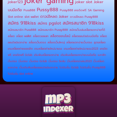
joker gaming
joker123
joker slot
Joker
Pussy888
บนมือถือ
SA Gaming
Puss888
Pussy888 เครดิตฟรี
ดาวน์โหลด Joker
Slot online
slot wallet
ดาวน์โหลด Pussy888
สมัคร 918kiss
สมัครสมาชิก 918kiss
สมัคร pgslot
สมัครสมาชิก Puss888
สมัครสมาชิก Pussy888
สมัครเว็บเล่นสล็อตแตกง่ายที่ดี
สล็อตออนไลน์
สล็อต
สล็อต wallet
สล็อตวอลเลท
สล็อตออนไลน์บนมือถือ
สล็อต
ออนไลน์แตกง่าย
สล็อตเว็บตรง
สล็อตเว็บใหญ่
สล็อตแตกง่ายเว็บตรง
สูตรสล็อต
เกมสล็อตค่ายยอดฮิต
เกมสล็อตค่ายใหม่มาแรง
เกมสล็อตค่ายใหม่มาแรง2023
เครดิต
ฟรี
เครดิตฟรี Gclub
เดิมพันสล็อตแตกง่าย
เดิมพันสล็อตแตกง่ายบนมือถือ
เบทฟิก
เว็บตรง
เว็บตรง
เว็บตรง Gclub
เว็บตรง จีคลับ
เว็บสล็อตน่าเล่น2023
เว็บสล็อต
แตกง่าย
เว็บเดิมพันสล็อตออนไลน์แตกง่าย
โปรโมชั่น Gclub
โปรโมชั่น Pussy888
โปรโมชั่น slot online