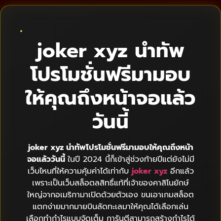
joker xyz นำทัพ
โปรโมชั่นฟรีมามอบ
ให้คุณถึงหน้าจอแล้ว
วันนี้
joker xyz นำทัพโปรโมชั่นฟรีมามอบให้คุณถึงหน้า
จอแล้ววันนี้
ในปี 2024 นี้ก็เข้าสู่ช่วงท้ายปีแต่ยังไม่มี
เว็บไหนที่ให้ความคุ้มค่าได้เท่ากับ
joker xyz
อีกแล้ว
เพราะเป็นเว็บสล็อตลสิทธิ์แท้ที่เจ้าของคาสิโนยักษ์
ใหญ่จากอเมริกามาเปิดด้วยตัวเอง ขนเอาเกมสล็อต
แตกง่ายมากมายบินลัดทะเลมาให้คุณได้เลือกเล่น
เลือกทำกำไรแบบจัดเต็ม การันตีสามารถสร้างกำไรได้