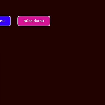
นเกม
สมัครเล่นเกม