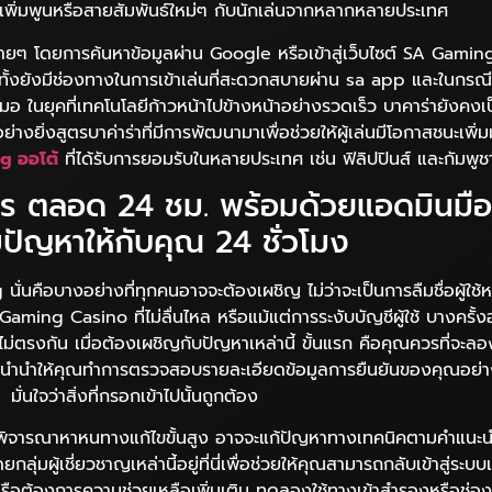
ที่เพิ่มพูนหรือสายสัมพันธ์ใหม่ๆ กับนักเล่นจากหลากหลายประเทศ
่ายๆ โดยการค้นหาข้อมูลผ่าน Google หรือเข้าสู่เว็บไซต์ SA Gami
้น ทั้งยังมีช่องทางในการเข้าเล่นที่สะดวกสบายผ่าน sa app และในกร
เสมอ ในยุคที่เทคโนโลยีก้าวหน้าไปข้างหน้าอย่างรวดเร็ว บาคาร่ายังคงเป
างยิ่งสูตรบาค่าร่าที่มีการพัฒนามาเพื่อช่วยให้ผู้เล่นมีโอกาสชนะเพิ่มม
g ออโต้
ที่ได้รับการยอมรับในหลายประเทศ เช่น ฟิลิปปินส์ และกัมพูช
ร ตลอด 24 ชม. พร้อมด้วยแอดมินมือ
ปัญหาให้กับคุณ 24 ชั่วโมง
คือบางอย่างที่ทุกคนอาจจะต้องเผชิญ ไม่ว่าจะเป็นการลืมชื่อผู้ใช้ห
SA Gaming Casino ที่ไม่ลื่นไหล หรือแม้แต่การระงับบัญชีผู้ใช้ บางคร
ไม่ตรงกัน เมื่อต้องเผชิญกับปัญหาเหล่านี้ ขั้นแรก คือคุณควรที่จะลองรี
นำนำให้คุณทำการตรวจสอบรายละเอียดข้อมูลการยืนยันของคุณอย่าง
มั่นใจว่าสิ่งที่กรอกเข้าไปนั้นถูกต้อง
ถพิจารณาหาหนทางแก้ไขขั้นสูง อาจจะแก้ปัญหาทางเทคนิคตามคำแนะนำ
่มผู้เชี่ยวชาญเหล่านี้อยู่ที่นี่เพื่อช่วยให้คุณสามารถกลับเข้าสู่ระบ
ยหรือต้องการความช่วยเหลือเพิ่มเติม ทดลองใช้ทางเข้าสำรองหรือช่