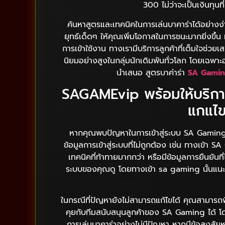
300 ไม่ว่าจะเป็นเงินทุน
ค้นหาสูตรและเทคนิคในการเล่นบาคาร่าได้อย่างง
ยุทธ์เด็ดๆ ให้คุณเพิ่มโอกาสในการชนะมากยิ่งขึ
การเข้าใช้งาน ทางเรามีบริการลูกค้าที่เต็มใจช่วย
นิยมอย่างสูงในกลุ่มนักเดิมพันทั่วโลก โดยเฉพาะอย่
นำเสนอ สูตรบาค่าร่า
SA Gamin
SAGAMEvip พร้อมให้บริกา
แกแไข
หากคุณพบปัญหาในการเข้าสู่ระบบ SA Gaming นั่น
ข้อมูลการเข้าสู่ระบบที่ไม่ถูกต้อง เช่น ทางเข้า 
เทคนิคที่ท้าทายมากกว่า หรือมีข้อมูลการยืนยันที่
ระบบของคุณดู โดยทางเข้า sa gaming นั้นแนะ
ในกรณีที่ปัญหายังไม่สามารถแก้ไขได้ คุณสามาร
คุยกับทีมสนับสนุนลูกค้าของ SA Gaming ได้ โดยกลุ
การเล่นบาคาร่าอย่างไม่มีปัญหา หากมีข้อสงสั