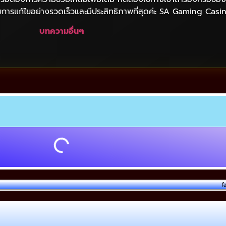
ับการแก้ไขอย่างรวดเร็วและมีประสิทธิภาพที่สุดค่ะ SA Gaming Casi
บทความอื่นๆ
f