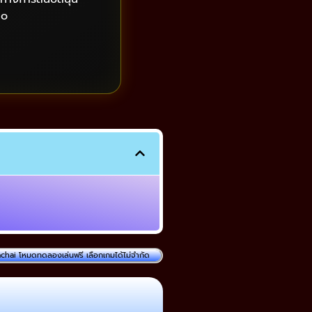
no
achai โหมดทดลองเล่นฟรี เลือกเกมได้ไม่จำกัด